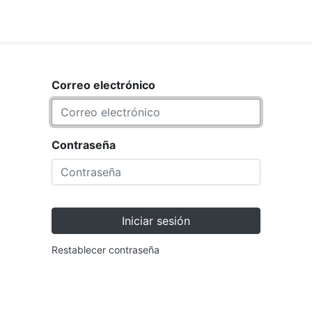
<_Response 284 bytes [302 F
ARCA
TIENDA
Correo electrónico
Contraseña
Iniciar sesión
Restablecer contraseña