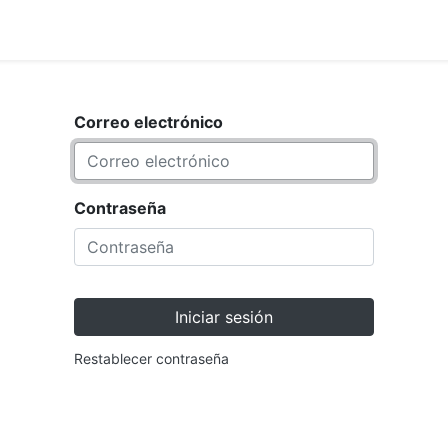
<_Response 284 bytes [302 F
ARCA
TIENDA
Correo electrónico
Contraseña
Iniciar sesión
Restablecer contraseña