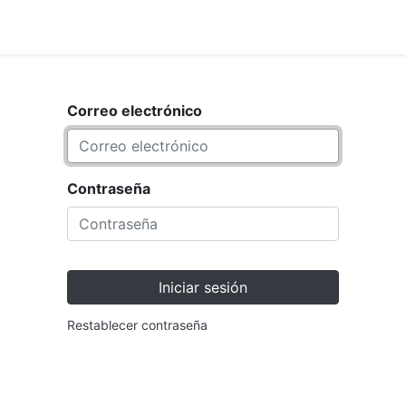
<_Response 284 bytes [302 F
ARCA
TIENDA
Correo electrónico
Contraseña
Iniciar sesión
Restablecer contraseña