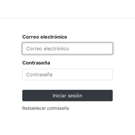
<_Response 284 bytes [302 F
ARCA
TIENDA
Correo electrónico
Contraseña
Iniciar sesión
Restablecer contraseña