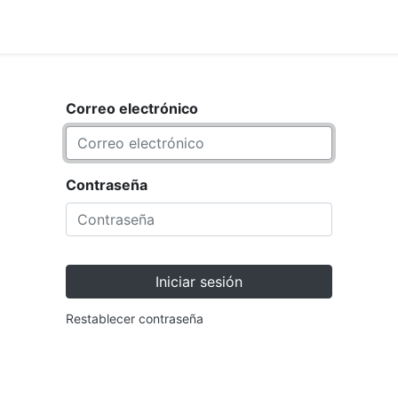
<_Response 284 bytes [302 F
ARCA
TIENDA
Correo electrónico
Contraseña
Iniciar sesión
Restablecer contraseña