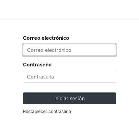
<_Response 284 bytes [302 F
ARCA
TIENDA
Correo electrónico
Contraseña
Iniciar sesión
Restablecer contraseña